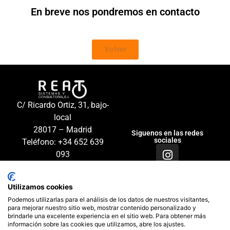
En breve nos pondremos en contacto
Volver
Añade aquí
tu texto de
C/ Ricardo Ortiz, 31, bajo-
cabecera
local
28017
– Madrid
Siguenos en las redes
sociales
Teléfono: +34 652 639
093
Compromiso con la protección de datos personales
|
Política de
Utilizamos cookies
privacidad
|
Política de cookies
Podemos utilizarlas para el análisis de los datos de nuestros visitantes,
para mejorar nuestro sitio web, mostrar contenido personalizado y
brindarle una excelente experiencia en el sitio web. Para obtener más
2026 REAT S.L. - ver 2.0
Una web de horinteg.com
información sobre las cookies que utilizamos, abre los ajustes.