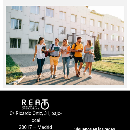
Añade aquí
tu texto de
C/ Ricardo Ortiz, 31, bajo-
cabecera
local
28017
– Madrid
Siguenos en las redes